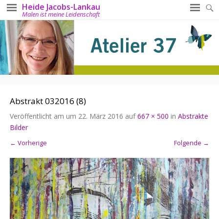
Heide Jacobs-Lankau
Malen ist meine Leidenschaft
Abstrakt 032016 (8)
Veröffentlicht am
um
22. März 2016
auf
667 × 500
in
Abstrakte
Bilder
← Vorherige
Folgende →