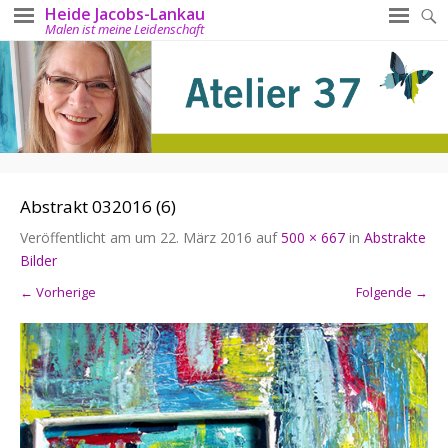
Heide Jacobs-Lankau
Malen ist meine Leidenschaft
Abstrakt 032016 (6)
Veröffentlicht am
um
22. März 2016
auf
500 × 667
in
Abstrakte
Bilder
← Vorherige
Folgende →